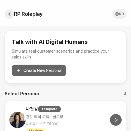
RP Roleplay
KO
Talk with AI Digital Humans
Simulate real customer scenarios and practice your
sales skills
Create New Persona
Select Persona
4
나건강
Template
건강 의식 고객 · 클로징
건강 관리 프로그램 상담